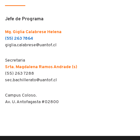
Jefe de Programa
Mg. Giglia Calabrese Helena
(55) 263 7864
giglia.calabrese@uantof.cl
Secretaria
Srta. Magdalena Ramos Andrade (s)
(55) 263 7288
sec.bachillerato@uantof.cl
Campus Coloso.
Av. U. Antofagasta #02800