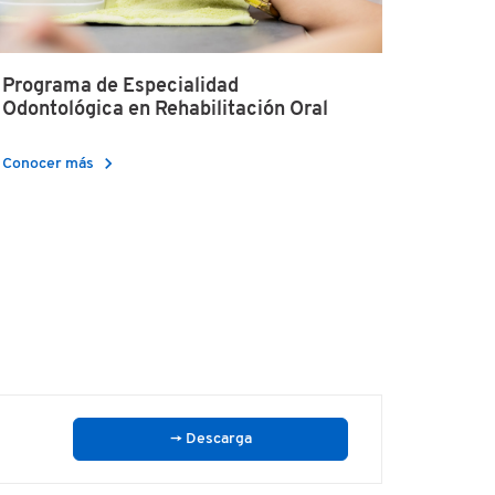
Programa de Especialidad
Odontológica en Rehabilitación Oral
chevron_right
Conocer más
→ Descarga