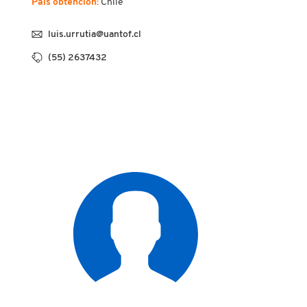
País obtención:
Chile
luis.urrutia@uantof.cl
(55) 2637432