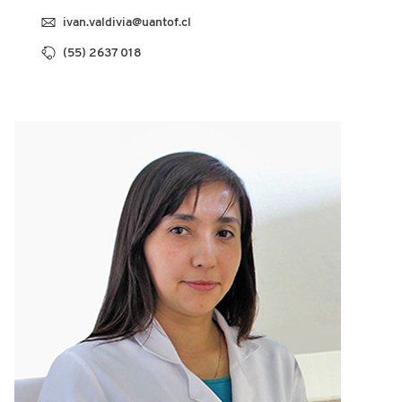
ivan.valdivia@uantof.cl
(55) 2637 018