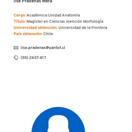
Ilse Pradenas Mera
Cargo:
Académica Unidad Anatomía
Título:
Magíster en Ciencias mención Morfología
Universidad obtención:
Universidad de la Frontera
País obtención:
Chile
ilse.pradenas@uantof.cl
(55) 2637 417