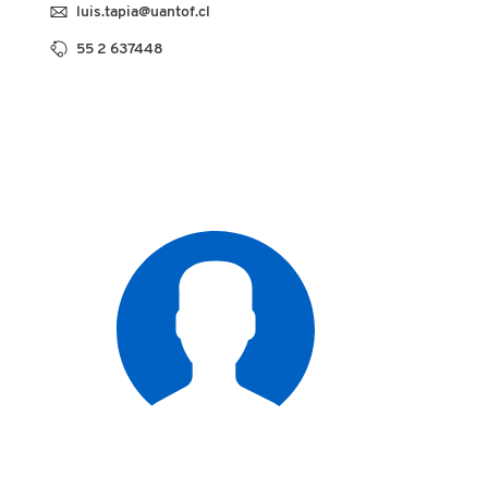
luis.tapia@uantof.cl
55 2 637448