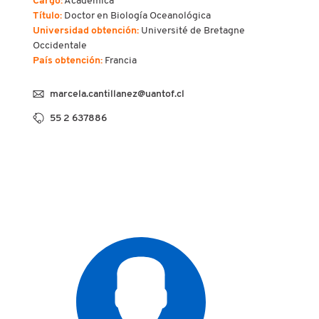
Cargo:
Académica
Título:
Doctor en Biología Oceanológica
Universidad obtención:
Université de Bretagne
Occidentale
País obtención:
Francia
marcela.cantillanez@uantof.cl
55 2 637886