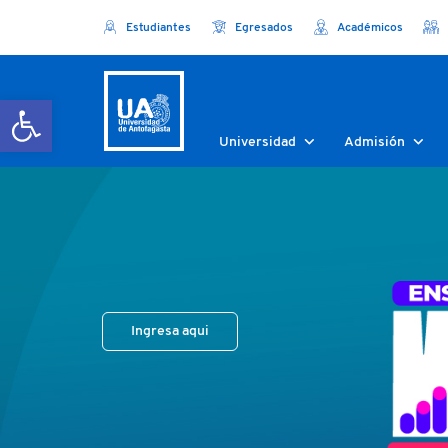
Estudiantes
Egresados
Académicos
Abrir barra de herramientas
Universidad
Admisión
Ingresa aqui