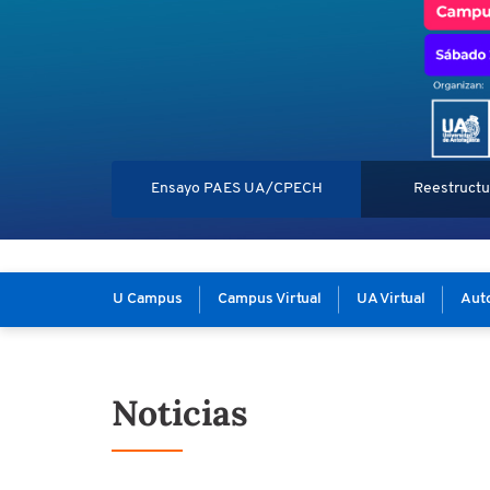
Ensayo PAES UA/CPECH
Reestructu
U Campus
Campus Virtual
UA Virtual
Auto
Noticias