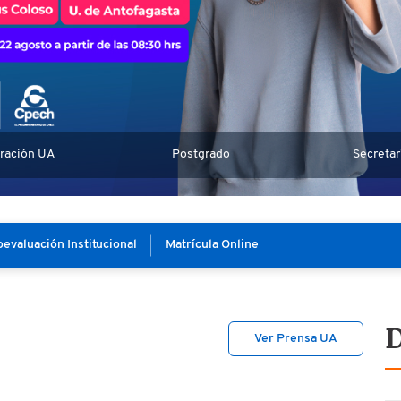
ración UA
Postgrado
Secretar
evaluación Institucional
Matrícula Online
D
Ver Prensa UA