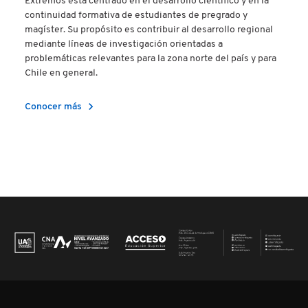
Extremos está centrado en el desarrollo científico y en la
continuidad formativa de estudiantes de pregrado y
magíster. Su propósito es contribuir al desarrollo regional
mediante líneas de investigación orientadas a
problemáticas relevantes para la zona norte del país y para
Chile en general.
chevron_right
Conocer más