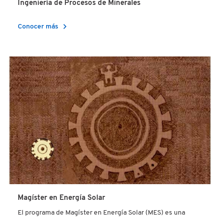
Ingeniería de Procesos de Minerales
chevron_right
Conocer más
Magíster en Energía Solar
El programa de Magíster en Energía Solar (MES) es una