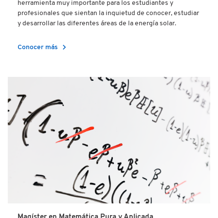
herramienta muy importante para los estudiantes y
profesionales que sientan la inquietud de conocer, estudiar
y desarrollar las diferentes áreas de la energía solar.
chevron_right
Conocer más
Magíster en Matemática Pura y Aplicada