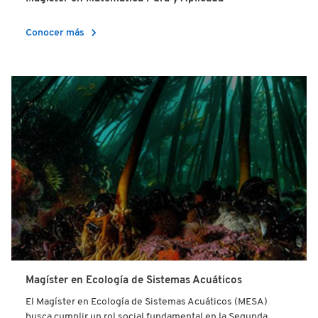
chevron_right
Conocer más
Magíster en Ecología de Sistemas Acuáticos
El Magíster en Ecología de Sistemas Acuáticos (MESA)
busca cumplir un rol social fundamental en la Segunda