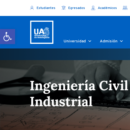
Estudiantes
Egresados
Académicos
Abrir barra de herramientas
Universidad
Admisión
Ingeniería Civil
Industrial