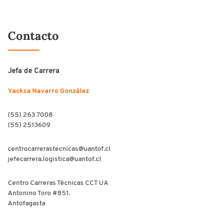
Contacto
Jefa de Carrera
Yacksa Navarro González
(55) 263 7008
(55) 2513609
centrocarrerastecnicas@uantof.cl
jefecarrera.logistica@uantof.cl
Centro Carreras Técnicas CCT UA
Antonino Toro #851.
Antofagasta