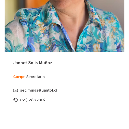
Jannet Solis Muñoz
Cargo:
Secretaria
sec.minas@uantof.cl
(55) 263 7316