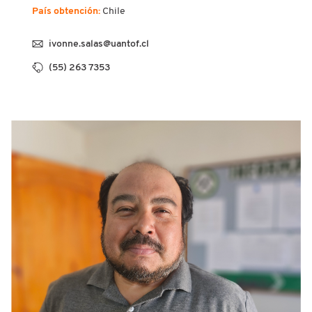
País obtención:
Chile
ivonne.salas@uantof.cl
(55) 263 7353