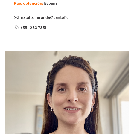
País obtención:
España
natalia.miranda@uantof.cl
(55) 263 7351