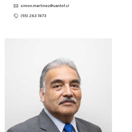
simon.martinez@uantof.cl
(55) 263 7473