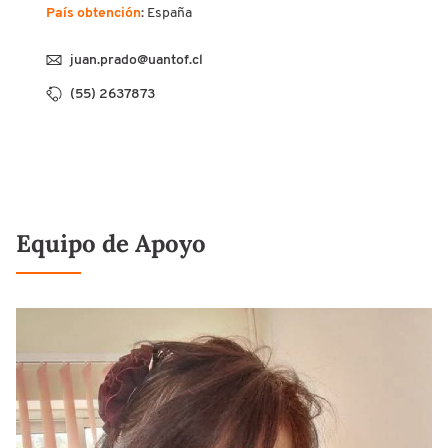
País obtención
: España
juan.prado@uantof.cl
(55) 2637873
Equipo de Apoyo