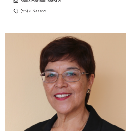
paula.marin@uantof.cl
(55) 2 637785