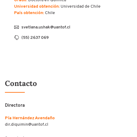
Grado:
Doctora en Química
Universidad obtención:
Universidad de Chile
País obtención:
Chile
svetlana.ushak@uantof.cl
(55) 2637 069
Contacto
Directora
Pía Hernández Avendaño
dir.diquimin@uantof.cl