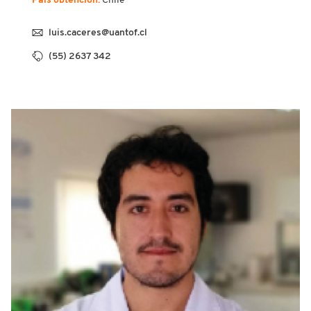
País obtención:
Chile
luis.caceres@uantof.cl
(55) 2637 342