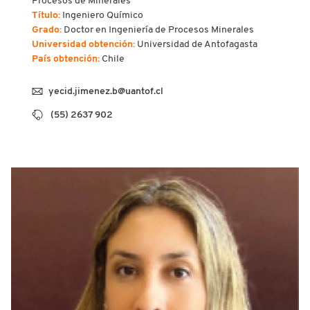
Procesos de Minerales
Título:
Ingeniero Químico
Grado:
Doctor en Ingeniería de Procesos Minerales
Universidad obtención:
Universidad de Antofagasta
País obtención:
Chile
yecid.jimenez.b@uantof.cl
(55) 2637 902