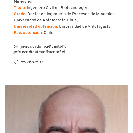
Minerales
Título:
Ingeniero Civil en Biotecnología
Grado:
Doctor en Ingeniería de Procesos de Minerales,
Universidad de Antofagasta, Chile,
Universidad obtención:
Universidad de Antofagasta
País obtención:
Chile
javier.ordonez@uantof.cl
jefe.car.diquimin@uantof.cl
55 2637507