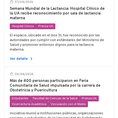
07/08/2026
Semana Mundial de la Lactancia: Hospital Clínico de
la UA recibe reconocimiento por sala de lactancia
materna
Hospital Clínico
Prensa UA
El espacio, ubicado en el box 31, fue reconocido por las
autoridades por cumplir con estándares del Ministerio de
Salud y promover entornos dignos para la lactancia
materna.
chevron_right
Ver detalle
06/08/2026
Más de 400 personas participaron en Feria
Comunitaria de Salud impulsada por la carrera de
Obstetricia y Puericultura
Estudiantes
Facultad de Ciencias de la Salud
Prensa UA
Vicerrectoría Académica
Vinculación con el Medio
Iniciativa reunió a instituciones públicas, organizaciones