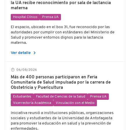
la UA recibe reconocimiento por sala de lactancia
materna
Hospital Clínico
Prensa UA
El espacio, ubicado en el box 31, fue reconocido por las
autoridades por cumplir con estándares del Ministerio de
Salud y promover entornos dignos para la lactancia
materna.
chevron_right
Ver detalle
06/08/2026
Más de 400 personas participaron en Feria
Comunitaria de Salud impulsada por la carrera de
Obstetricia y Puericultura
Estudiantes
Facultad de Ciencias de la Salud
Prensa UA
Vicerrectoría Académica
Vinculación con el Medio
Iniciativa reunió a instituciones públicas, organizaciones
sociales y estudiantes de la Universidad de Antofagasta
para promover la educación en salud y la prevención de
enfermedades.