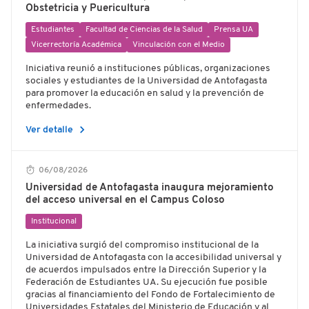
Obstetricia y Puericultura
Estudiantes
Facultad de Ciencias de la Salud
Prensa UA
Vicerrectoría Académica
Vinculación con el Medio
Iniciativa reunió a instituciones públicas, organizaciones
sociales y estudiantes de la Universidad de Antofagasta
para promover la educación en salud y la prevención de
enfermedades.
chevron_right
Ver detalle
06/08/2026
Universidad de Antofagasta inaugura mejoramiento
del acceso universal en el Campus Coloso
Institucional
La iniciativa surgió del compromiso institucional de la
Universidad de Antofagasta con la accesibilidad universal y
de acuerdos impulsados entre la Dirección Superior y la
Federación de Estudiantes UA. Su ejecución fue posible
gracias al financiamiento del Fondo de Fortalecimiento de
Universidades Estatales del Ministerio de Educación y al