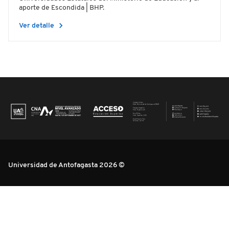
aporte de Escondida | BHP.
chevron_right
Ver detalle
Universidad de Antofagasta 2026 ©