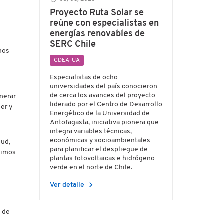
Proyecto Ruta Solar se
reúne con especialistas en
energías renovables de
SERC Chile
 nos
CDEA-UA
Especialistas de ocho
universidades del país conocieron
de cerca los avances del proyecto
enerar
liderado por el Centro de Desarrollo
er y
Energético de la Universidad de
Antofagasta, iniciativa pionera que
integra variables técnicas,
económicas y socioambientales
lud,
para planificar el despliegue de
timos
plantas fotovoltaicas e hidrógeno
verde en el norte de Chile.
chevron_right
Ver detalle
o de