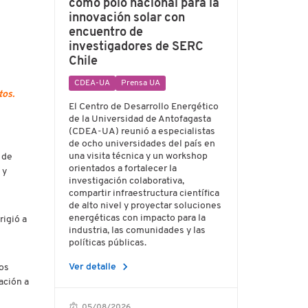
como polo nacional para la
innovación solar con
encuentro de
investigadores de SERC
Chile
CDEA-UA
Prensa UA
tos.
El Centro de Desarrollo Energético
de la Universidad de Antofagasta
(CDEA-UA) reunió a especialistas
de ocho universidades del país en
una visita técnica y un workshop
 de
orientados a fortalecer la
 y
investigación colaborativa,
compartir infraestructura científica
de alto nivel y proyectar soluciones
energéticas con impacto para la
rigió a
industria, las comunidades y las
políticas públicas.
chevron_right
Ver detalle
los
ación a
05/08/2026