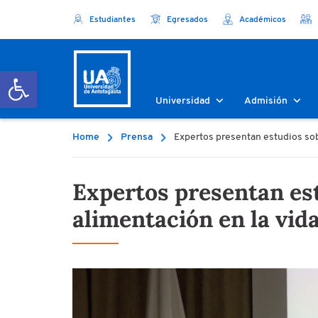
Estudiantes
Egresados
Académicos
Abrir barra de herramientas
Universidad
Admisión
Home
Prensa
Expertos presentan estudios sobr
Expertos presentan estu
alimentación en la vi