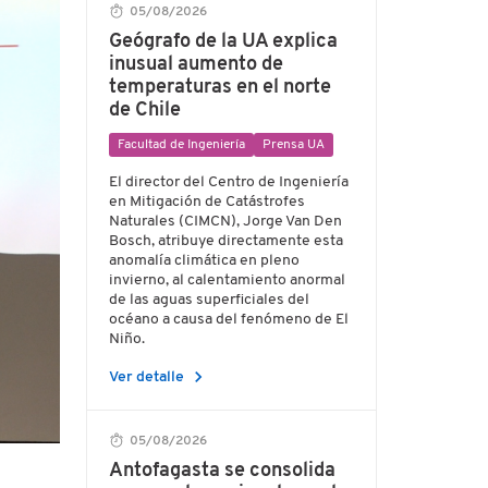
05/08/2026
Geógrafo de la UA explica
inusual aumento de
temperaturas en el norte
de Chile
Facultad de Ingeniería
Prensa UA
El director del Centro de Ingeniería
en Mitigación de Catástrofes
Naturales (CIMCN), Jorge Van Den
Bosch, atribuye directamente esta
anomalía climática en pleno
invierno, al calentamiento anormal
de las aguas superficiales del
océano a causa del fenómeno de El
Niño.
chevron_right
Ver detalle
05/08/2026
Antofagasta se consolida