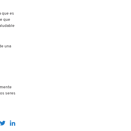
a que es
le que
aludable
 de una
camente
los seres