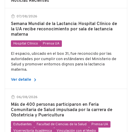
Noticias Recientes
07/08/2026
Semana Mundial de la Lactancia: Hospital Clínico de
la UA recibe reconocimiento por sala de lactancia
materna
Hospital Clínico
Prensa UA
El espacio, ubicado en el box 31, fue reconocido por las
autoridades por cumplir con estándares del Ministerio de
Salud y promover entornos dignos para la lactancia
materna.
chevron_right
Ver detalle
06/08/2026
Más de 400 personas participaron en Feria
Comunitaria de Salud impulsada por la carrera de
Obstetricia y Puericultura
Estudiantes
Facultad de Ciencias de la Salud
Prensa UA
Vicerrectoría Académica
Vinculación con el Medio