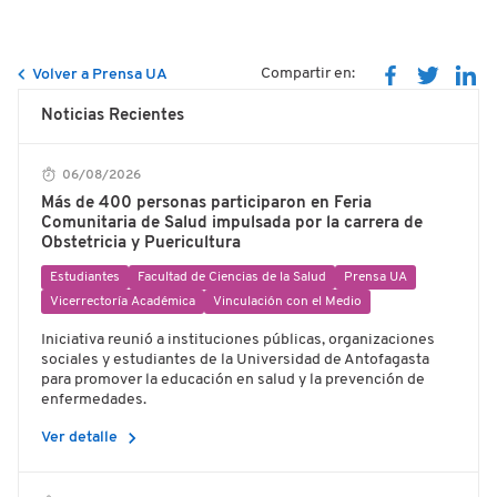
Compartir en:
Volver a Prensa UA
Noticias Recientes
06/08/2026
Más de 400 personas participaron en Feria
Comunitaria de Salud impulsada por la carrera de
Obstetricia y Puericultura
Estudiantes
Facultad de Ciencias de la Salud
Prensa UA
Vicerrectoría Académica
Vinculación con el Medio
Iniciativa reunió a instituciones públicas, organizaciones
sociales y estudiantes de la Universidad de Antofagasta
para promover la educación en salud y la prevención de
enfermedades.
chevron_right
Ver detalle