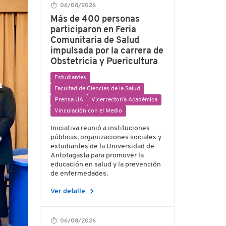
06/08/2026
Más de 400 personas
participaron en Feria
Comunitaria de Salud
impulsada por la carrera de
Obstetricia y Puericultura
Estudiantes
Facultad de Ciencias de la Salud
Prensa UA
Vicerrectoría Académica
Vinculación con el Medio
Iniciativa reunió a instituciones
públicas, organizaciones sociales y
estudiantes de la Universidad de
Antofagasta para promover la
educación en salud y la prevención
de enfermedades.
chevron_right
Ver detalle
06/08/2026