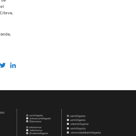
d de
del
Citeva,
landa,