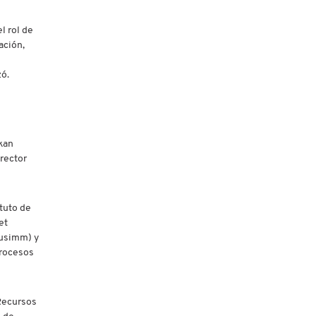
l rol de
ación,
zó.
rkan
irector
tuto de
et
Ausimm) y
Procesos
 Recursos