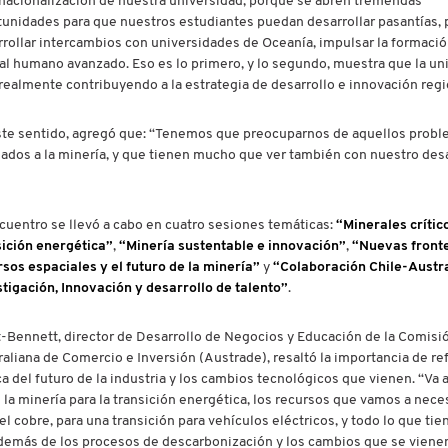
rnacionalización de nuestra universidad, porque se abren tremendas
tunidades para que nuestros estudiantes puedan desarrollar pasantías,
rrollar intercambios con universidades de Oceanía, impulsar la formaci
al humano avanzado. Eso es lo primero, y lo segundo, muestra que la un
realmente contribuyendo a la estrategia de desarrollo e innovación regi
ste sentido, agregó que: “Tenemos que preocuparnos de aquellos prob
ados a la minería, y que tienen mucho que ver también con nuestro desa
cuentro se llevó a cabo en cuatro sesiones temáticas:
“Minerales crític
sición energética”
,
“Minería sustentable e innovación”
,
“Nuevas front
sos espaciales y el futuro de la minería”
y
“Colaboración Chile-Austra
tigación, Innovación y desarrollo de talento”
.
t-Bennett, director de Desarrollo de Negocios y Educación de la Comisi
aliana de Comercio e Inversión (Austrade), resaltó la importancia de re
a del futuro de la industria y los cambios tecnológicos que vienen. “Va a
 la minería para la transición energética, los recursos que vamos a neces
, el cobre, para una transición para vehículos eléctricos, y todo lo que ti
a, además de los procesos de descarbonización y los cambios que se vienen