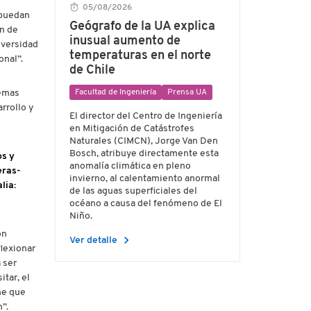
05/08/2026
 puedan
Geógrafo de la UA explica
ón de
inusual aumento de
iversidad
temperaturas en el norte
onal”.
de Chile
Facultad de Ingeniería
Prensa UA
lemas
rrollo y
El director del Centro de Ingeniería
en Mitigación de Catástrofes
Naturales (CIMCN), Jorge Van Den
Bosch, atribuye directamente esta
os y
anomalía climática en pleno
eras-
invierno, al calentamiento anormal
lia:
de las aguas superficiales del
océano a causa del fenómeno de El
Niño.
ón
chevron_right
Ver detalle
flexionar
 ser
itar, el
ene que
”.