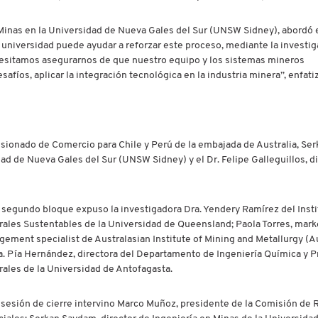
 Minas en la Universidad de Nueva Gales del Sur (UNSW Sidney), abordó e
 universidad puede ayudar a reforzar este proceso, mediante la investig
esitamos asegurarnos de que nuestro equipo y los sistemas mineros
fíos, aplicar la integración tecnológica en la industria minera”, enfati
misionado de Comercio para Chile y Perú de la embajada de Australia, Se
ad de Nueva Gales del Sur (UNSW Sidney) y el Dr. Felipe Galleguillos, d
 segundo bloque expuso la investigadora Dra. Yendery Ramírez del Insti
rales Sustentables de la Universidad de Queensland; Paola Torres, mark
gement specialist de Australasian Institute of Mining and Metallurgy (
ra. Pía Hernández, directora del Departamento de Ingeniería Química y 
ales de la Universidad de Antofagasta.
a sesión de cierre intervino Marco Muñoz, presidente de la Comisión de