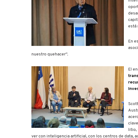
inte
opor
desa
capit
está 
En e
asoci
nuestro quehacer”.
El en
tran
recur
Inves
Scot
Austr
acerc
clave
litio
ver con inteligencia artificial, con los centros de dat