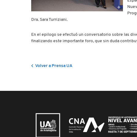
Espac
Nueva
Progr
Dra. Sara Turriziani.
En el epilogo se efectuó un conversatorio sobre las di
finalizando este importante foro, que sin duda contribuy
Volver a Prensa UA