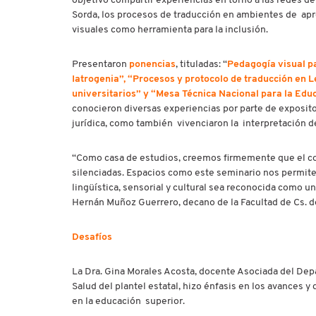
objetivo compartir experiencias en torno a las redes d
Sorda, los procesos de traducción en ambientes de apr
visuales como herramienta para la inclusión.
Presentaron
ponencias
, tituladas: “
Pedagogía visual p
Iatrogenia”, “Procesos y protocolo de traducción en 
universitarios” y “Mesa Técnica Nacional para la Edu
conocieron diversas experiencias por parte de exposito
jurídica, como también vivenciaron la interpretación 
“Como casa de estudios, creemos firmemente que el co
silenciadas. Espacios como este seminario nos permite
lingüística, sensorial y cultural sea reconocida como un
Hernán Muñoz Guerrero, decano de la Facultad de Cs. de
Desafíos
La Dra. Gina Morales Acosta, docente Asociada del Depa
Salud del plantel estatal, hizo énfasis en los avances y
en la educación superior.