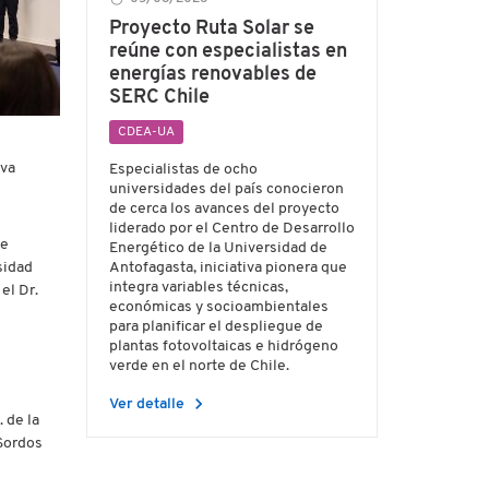
Proyecto Ruta Solar se
reúne con especialistas en
energías renovables de
SERC Chile
CDEA-UA
iva
Especialistas de ocho
universidades del país conocieron
de cerca los avances del proyecto
liderado por el Centro de Desarrollo
te
Energético de la Universidad de
Antofagasta, iniciativa pionera que
sidad
integra variables técnicas,
el Dr.
económicas y socioambientales
para planificar el despliegue de
plantas fotovoltaicas e hidrógeno
verde en el norte de Chile.
chevron_right
Ver detalle
 de la
 Sordos