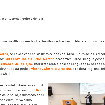
 Institucional, Noticia del día
nera crítica y creativa los desafíos de la accesibilidad comunicativa e
 Sorda
, se llevó a cabo en las instalaciones del Área Clínica de la UA y c
anos
Mg. Fredy Daniel Duque Herreño
, académico Sordo Bilingüe y espec
Fernanda Mejía Rojas
, intérprete profesional de Lengua de Señas con 
de Antioquia, junto a
Vianney Sierralta Aracena
, directora Regional del
a Chile.
rectora del Laboratorio Virtual
ualdecomunicacion.org/),
Dra.
as de la Salud, enmarcado en el
etapa 2025, tuvo como