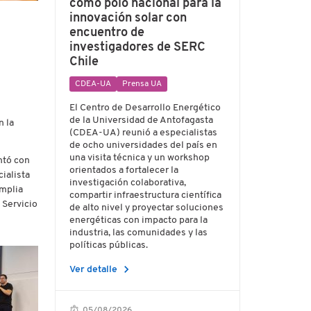
como polo nacional para la
innovación solar con
encuentro de
investigadores de SERC
Chile
CDEA-UA
Prensa UA
El Centro de Desarrollo Energético
de la Universidad de Antofagasta
n la
(CDEA-UA) reunió a especialistas
de ocho universidades del país en
una visita técnica y un workshop
ontó con
orientados a fortalecer la
ialista
investigación colaborativa,
amplia
compartir infraestructura científica
 Servicio
de alto nivel y proyectar soluciones
energéticas con impacto para la
industria, las comunidades y las
políticas públicas.
chevron_right
Ver detalle
05/08/2026