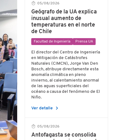
05/08/2026
Geógrafo de la UA explica
inusual aumento de
temperaturas en el norte
de Chile
Facultad de Ingeniería
Prensa UA
El director del Centro de Ingeniería
en Mitigación de Catástrofes
Naturales (CIMCN), Jorge Van Den
Bosch, atribuye directamente esta
anomalía climática en pleno
invierno, al calentamiento anormal
de las aguas superficiales del
océano a causa del fenómeno de El
Niño.
chevron_right
Ver detalle
05/08/2026
Antofagasta se consolida