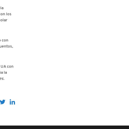
la
con los
olar
o con
cuentos,
a UA con
a la
es.