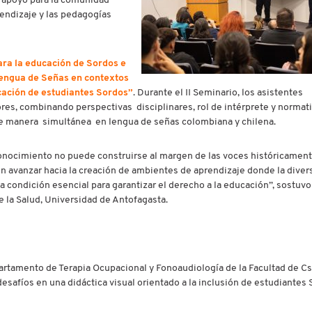
e apoyo para la comunidad
endizaje y las pedagogías
ara la educación de Sordos e
Lengua de Señas en contextos
cación de estudiantes Sordos”
. Durante el II Seminario, los asistentes
res, combinando perspectivas disciplinares, rol de intérprete y normat
de manera simultánea en lengua de señas colombiana y chilena.
nocimiento no puede construirse al margen de las voces históricamen
n avanzar hacia la creación de ambientes de aprendizaje donde la diver
a condición esencial para garantizar el derecho a la educación”, sostuvo 
 la Salud, Universidad de Antofagasta.
rtamento de Terapia Ocupacional y Fonoaudiología de la Facultad de Cs.
 desafíos en una didáctica visual orientado a la inclusión de estudiantes