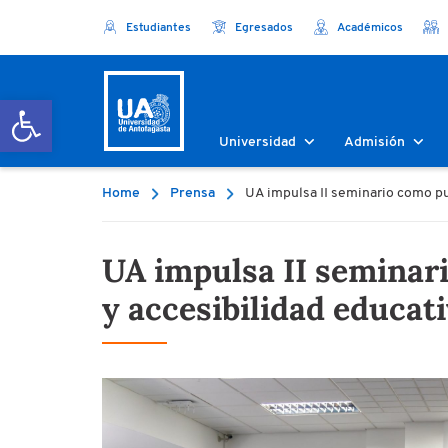
Estudiantes
Egresados
Académicos
Abrir barra de herramientas
Universidad
Admisión
Home
Prensa
UA impulsa II seminario como pue
UA impulsa II seminari
y accesibilidad educat