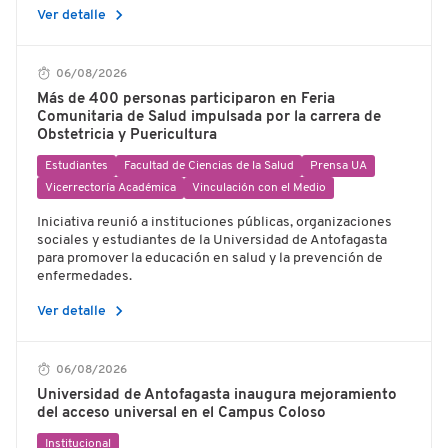
chevron_right
Ver detalle
06/08/2026
Más de 400 personas participaron en Feria
Comunitaria de Salud impulsada por la carrera de
Obstetricia y Puericultura
Estudiantes
Facultad de Ciencias de la Salud
Prensa UA
Vicerrectoría Académica
Vinculación con el Medio
Iniciativa reunió a instituciones públicas, organizaciones
sociales y estudiantes de la Universidad de Antofagasta
para promover la educación en salud y la prevención de
enfermedades.
chevron_right
Ver detalle
06/08/2026
Universidad de Antofagasta inaugura mejoramiento
del acceso universal en el Campus Coloso
Institucional