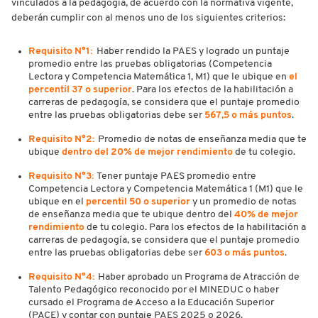
vinculados a la pedagogía, de acuerdo con la normativa vigente,
deberán cumplir con al menos uno de los siguientes criterios:
Requisito N°1:
Haber rendido la PAES y logrado un puntaje
promedio entre las pruebas obligatorias (Competencia
Lectora y Competencia Matemática 1, M1) que le ubique en
el
percentil 37 o superior
. Para los efectos de la habilitación a
carreras de pedagogía, se considera que el puntaje promedio
entre las pruebas obligatorias debe ser
567,5 o más puntos
.
Requisito N°2:
Promedio de notas de enseñanza media que te
ubique
dentro del 20% de mejor rendimiento
de tu colegio.
Requisito N°3:
Tener puntaje PAES promedio entre
Competencia Lectora y Competencia Matemática 1 (M1) que le
ubique en el
percentil 50 o superior
y un promedio de notas
de enseñanza media que te ubique dentro del
40% de mejor
rendimiento
de tu colegio. Para los efectos de la habilitación a
carreras de pedagogía, se considera que el puntaje promedio
entre las pruebas obligatorias debe ser
603 o más puntos
.
Requisito N°4:
Haber aprobado un Programa de Atracción de
Talento Pedagógico reconocido por el MINEDUC o haber
cursado el Programa de Acceso a la Educación Superior
(PACE) y contar con puntaje PAES 2025 o 2026.