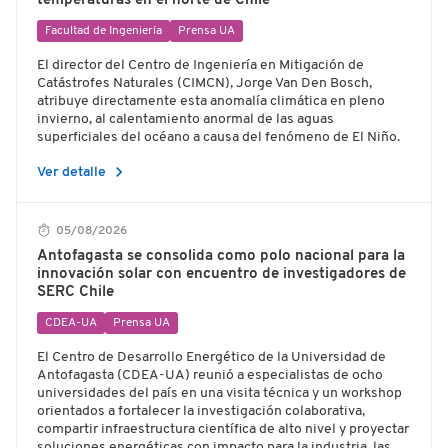
temperaturas en el norte de Chile
Facultad de Ingeniería
Prensa UA
El director del Centro de Ingeniería en Mitigación de
Catástrofes Naturales (CIMCN), Jorge Van Den Bosch,
atribuye directamente esta anomalía climática en pleno
invierno, al calentamiento anormal de las aguas
superficiales del océano a causa del fenómeno de El Niño.
chevron_right
Ver detalle
05/08/2026
Antofagasta se consolida como polo nacional para la
innovación solar con encuentro de investigadores de
SERC Chile
CDEA-UA
Prensa UA
El Centro de Desarrollo Energético de la Universidad de
Antofagasta (CDEA-UA) reunió a especialistas de ocho
universidades del país en una visita técnica y un workshop
orientados a fortalecer la investigación colaborativa,
compartir infraestructura científica de alto nivel y proyectar
soluciones energéticas con impacto para la industria, las