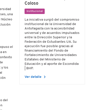
Coloso
versidad
Institucional
ises, una
l Núcleo
La iniciativa surgió del compromiso
institucional de la Universidad de
clusión
Antofagasta con la accesibilidad
universal y de acuerdos impulsados
entre la Dirección Superior y la
Federación de Estudiantes UA. Su
ejecución fue posible gracias al
expuso el
financiamiento del Fondo de
da en
Fortalecimiento de Universidades
contexto
Estatales del Ministerio de
de
Educación y al aporte de Escondida
 y los
| BHP.
al
chevron_right
Ver detalle
ción
jo del
en