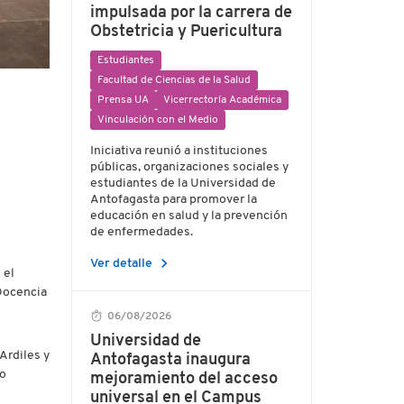
impulsada por la carrera de
Obstetricia y Puericultura
Estudiantes
Facultad de Ciencias de la Salud
Prensa UA
Vicerrectoría Académica
Vinculación con el Medio
Iniciativa reunió a instituciones
públicas, organizaciones sociales y
estudiantes de la Universidad de
Antofagasta para promover la
educación en salud y la prevención
de enfermedades.
chevron_right
Ver detalle
 el
 Docencia
06/08/2026
Universidad de
Ardiles y
Antofagasta inaugura
co
mejoramiento del acceso
universal en el Campus