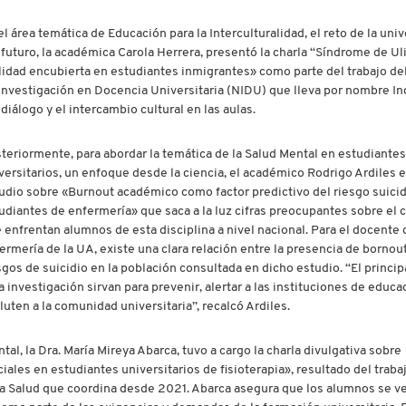
el área temática de Educación para la Interculturalidad, el reto de la uni
 futuro, la académica Carola Herrera, presentó la charla “Síndrome de Ul
lidad encubierta en estudiantes inmigrantes» como parte del trabajo de
Investigación en Docencia Universitaria (NIDU) que lleva por nombre In
 diálogo y el intercambio cultural en las aulas.
teriormente, para abordar la temática de la Salud Mental en estudiantes
versitarios, un enfoque desde la ciencia, el académico Rodrigo Ardiles 
udio sobre «Burnout académico como factor predictivo del riesgo suici
udiantes de enfermería» que saca a la luz cifras preocupantes sobre el 
 enfrentan alumnos de esta disciplina a nivel nacional. Para el docente 
ermería de la UA, existe una clara relación entre la presencia de bornout
sgos de suicidio en la población consultada en dicho estudio. “El princip
investigación sirvan para prevenir, alertar a las instituciones de educa
uten a la comunidad universitaria”, recalcó Ardiles.
l, la Dra. María Mireya Abarca, tuvo a cargo la charla divulgativa sobre
les en estudiantes universitarios de fisioterapia», resultado del traba
 la Salud que coordina desde 2021. Abarca asegura que los alumnos se v