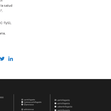
En
 la salud
”.
(C-TyS),
ria.