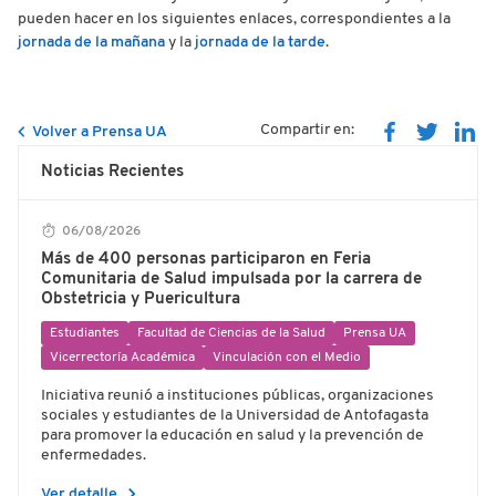
pueden hacer en los siguientes enlaces, correspondientes a la
jornada de la mañana
y la
jornada de la tarde
.
Compartir en:
Volver a Prensa UA
Noticias Recientes
06/08/2026
Más de 400 personas participaron en Feria
Comunitaria de Salud impulsada por la carrera de
Obstetricia y Puericultura
Estudiantes
Facultad de Ciencias de la Salud
Prensa UA
Vicerrectoría Académica
Vinculación con el Medio
Iniciativa reunió a instituciones públicas, organizaciones
sociales y estudiantes de la Universidad de Antofagasta
para promover la educación en salud y la prevención de
enfermedades.
chevron_right
Ver detalle