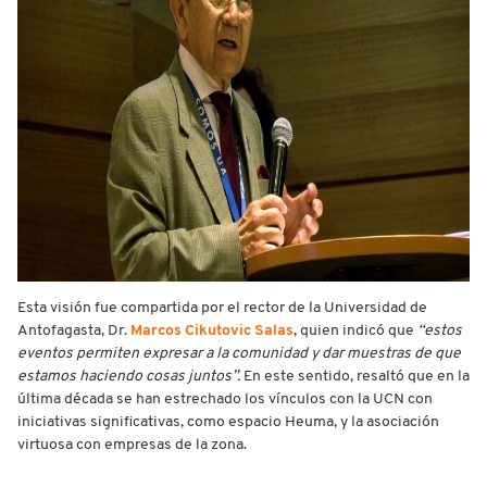
Esta visión fue compartida por el rector de la Universidad de
Antofagasta, Dr.
Marcos Cikutovic Salas
, quien indicó que
“estos
eventos
permiten expresar a la comunidad y dar muestras de que
estamos haciendo cosas juntos”.
En este sentido, resaltó que en la
última década se han estrechado los vínculos con la UCN con
iniciativas significativas, como espacio Heuma, y la asociación
virtuosa con empresas de la zona.