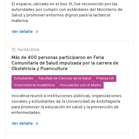
El espacio, ubicado en el box 31, fue reconocido por las
autoridades por cumplir con estándares del Ministerio de
Salud y promover entornos dignos para la lactancia
materna.
chevron_right
Ver detalle
06/08/2026
Más de 400 personas participaron en Feria
Comunitaria de Salud impulsada por la carrera de
Obstetricia y Puericultura
Estudiantes
Facultad de Ciencias de la Salud
Prensa UA
Vicerrectoría Académica
Vinculación con el Medio
Iniciativa reunió a instituciones públicas, organizaciones
sociales y estudiantes de la Universidad de Antofagasta
para promover la educación en salud y la prevención de
enfermedades.
chevron_right
Ver detalle