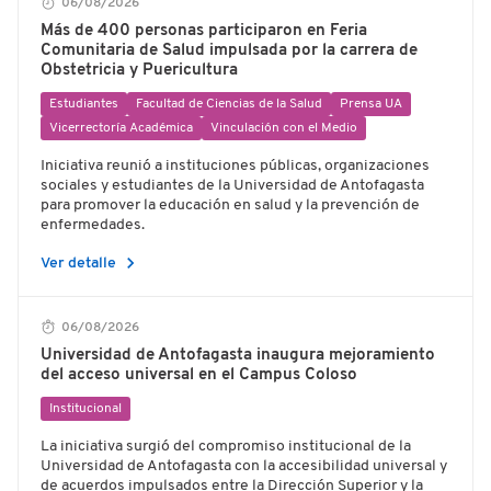
06/08/2026
Más de 400 personas participaron en Feria
Comunitaria de Salud impulsada por la carrera de
Obstetricia y Puericultura
Estudiantes
Facultad de Ciencias de la Salud
Prensa UA
Vicerrectoría Académica
Vinculación con el Medio
Iniciativa reunió a instituciones públicas, organizaciones
sociales y estudiantes de la Universidad de Antofagasta
para promover la educación en salud y la prevención de
enfermedades.
chevron_right
Ver detalle
06/08/2026
Universidad de Antofagasta inaugura mejoramiento
del acceso universal en el Campus Coloso
Institucional
La iniciativa surgió del compromiso institucional de la
Universidad de Antofagasta con la accesibilidad universal y
de acuerdos impulsados entre la Dirección Superior y la