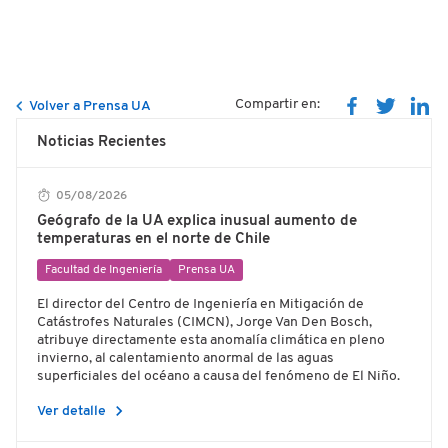
Compartir en:
Volver a Prensa UA
Noticias Recientes
05/08/2026
Geógrafo de la UA explica inusual aumento de
temperaturas en el norte de Chile
Facultad de Ingeniería
Prensa UA
El director del Centro de Ingeniería en Mitigación de
Catástrofes Naturales (CIMCN), Jorge Van Den Bosch,
atribuye directamente esta anomalía climática en pleno
invierno, al calentamiento anormal de las aguas
superficiales del océano a causa del fenómeno de El Niño.
chevron_right
Ver detalle