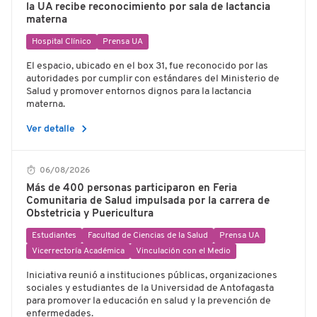
la UA recibe reconocimiento por sala de lactancia
materna
Hospital Clínico
Prensa UA
El espacio, ubicado en el box 31, fue reconocido por las
autoridades por cumplir con estándares del Ministerio de
Salud y promover entornos dignos para la lactancia
materna.
chevron_right
Ver detalle
06/08/2026
Más de 400 personas participaron en Feria
Comunitaria de Salud impulsada por la carrera de
Obstetricia y Puericultura
Estudiantes
Facultad de Ciencias de la Salud
Prensa UA
Vicerrectoría Académica
Vinculación con el Medio
Iniciativa reunió a instituciones públicas, organizaciones
sociales y estudiantes de la Universidad de Antofagasta
para promover la educación en salud y la prevención de
enfermedades.