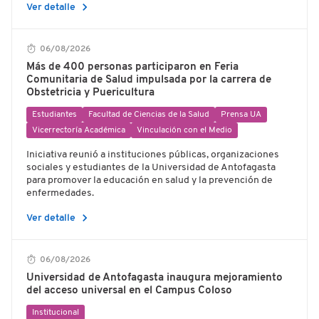
chevron_right
Ver detalle
06/08/2026
Más de 400 personas participaron en Feria
Comunitaria de Salud impulsada por la carrera de
Obstetricia y Puericultura
Estudiantes
Facultad de Ciencias de la Salud
Prensa UA
Vicerrectoría Académica
Vinculación con el Medio
Iniciativa reunió a instituciones públicas, organizaciones
sociales y estudiantes de la Universidad de Antofagasta
para promover la educación en salud y la prevención de
enfermedades.
chevron_right
Ver detalle
06/08/2026
Universidad de Antofagasta inaugura mejoramiento
del acceso universal en el Campus Coloso
Institucional