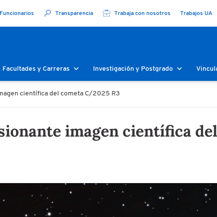
Funcionarios
Transparencia
Trabaja con nosotros
Trabajos UA
Facultades y Carreras
Investigación y Postgrado
Vincul
magen científica del cometa C/2025 R3
ionante imagen científica de