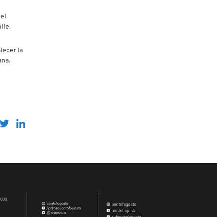
el
ile.
lecer la
ana.