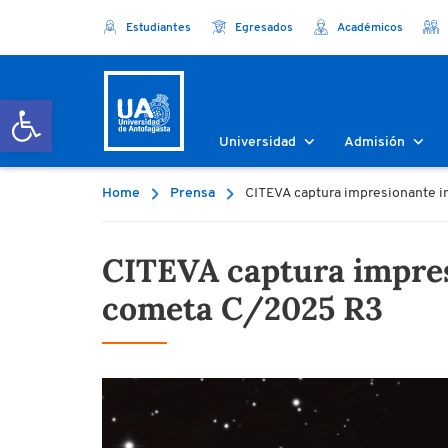
Estudiantes
Egresados
Académicos
Abrir barra de herramientas
Universidad
Admisión
Home
Prensa
CITEVA captura impresionante i
CITEVA captura impres
cometa C/2025 R3