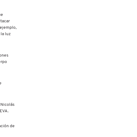
ue
stacar
 ejemplo,
la luz
iones
erpo
e
 Nicolás
TEVA.
ación de