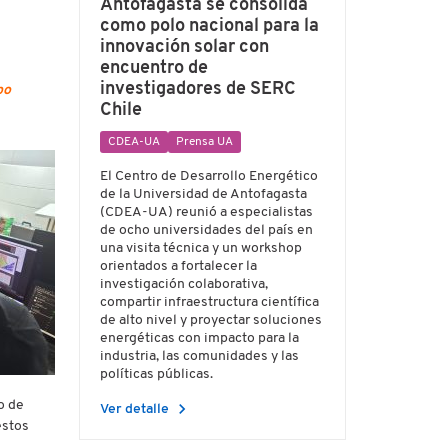
Antofagasta se consolida
como polo nacional para la
innovación solar con
encuentro de
investigadores de SERC
po
Chile
CDEA-UA
Prensa UA
El Centro de Desarrollo Energético
de la Universidad de Antofagasta
(CDEA-UA) reunió a especialistas
de ocho universidades del país en
una visita técnica y un workshop
orientados a fortalecer la
investigación colaborativa,
compartir infraestructura científica
de alto nivel y proyectar soluciones
energéticas con impacto para la
industria, las comunidades y las
políticas públicas.
o de
chevron_right
Ver detalle
estos