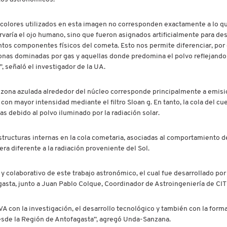
 colores utilizados en esta imagen no corresponden exactamente a lo q
varía el ojo humano, sino que fueron asignados artificialmente para de
ntos componentes físicos del cometa. Esto nos permite diferenciar, por
onas dominadas por gas y aquellas donde predomina el polvo reflejando 
”, señaló el investigador de la UA.
 zona azulada alrededor del núcleo corresponde principalmente a emis
n mayor intensidad mediante el filtro Sloan g. En tanto, la cola del cu
s debido al polvo iluminado por la radiación solar.
structuras internas en la cola cometaria, asociadas al comportamiento d
a diferente a la radiación proveniente del Sol.
 colaborativo de este trabajo astronómico, el cual fue desarrollado por
asta, junto a Juan Pablo Colque, Coordinador de Astroingeniería de CI
EVA con la investigación, el desarrollo tecnológico y también con la form
esde la Región de Antofagasta”, agregó Unda-Sanzana.