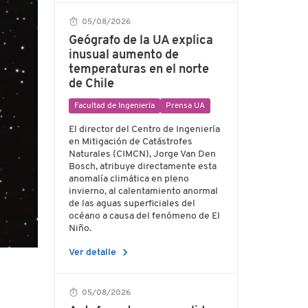
05/08/2026
Geógrafo de la UA explica
inusual aumento de
temperaturas en el norte
de Chile
Facultad de Ingeniería
Prensa UA
El director del Centro de Ingeniería
en Mitigación de Catástrofes
Naturales (CIMCN), Jorge Van Den
Bosch, atribuye directamente esta
anomalía climática en pleno
invierno, al calentamiento anormal
de las aguas superficiales del
océano a causa del fenómeno de El
Niño.
chevron_right
Ver detalle
05/08/2026