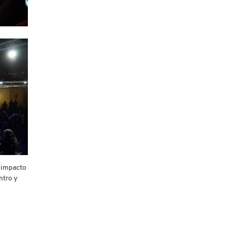
l impacto
ntro y