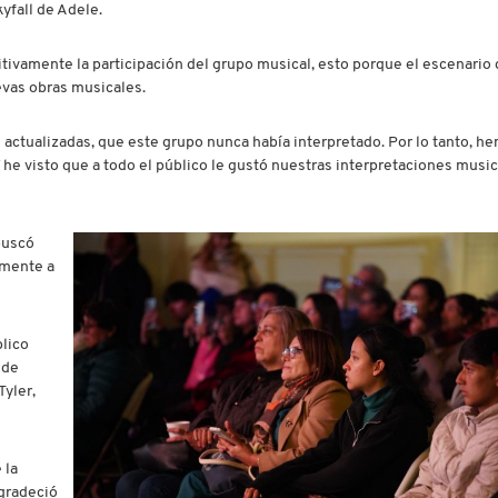
yfall de Adele.
itivamente la participación del grupo musical, esto porque el escenario 
evas obras musicales.
 actualizadas, que este grupo nunca había interpretado. Por lo tanto, h
Y he visto que a todo el público le gustó nuestras interpretaciones music
buscó
lmente a
lico
 de
yler,
 la
gradeció