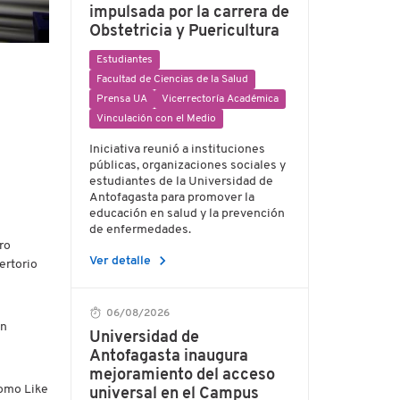
impulsada por la carrera de
Obstetricia y Puericultura
Estudiantes
Facultad de Ciencias de la Salud
Prensa UA
Vicerrectoría Académica
Vinculación con el Medio
Iniciativa reunió a instituciones
públicas, organizaciones sociales y
estudiantes de la Universidad de
Antofagasta para promover la
educación en salud y la prevención
de enfermedades.
ro
chevron_right
Ver detalle
ertorio
06/08/2026
un
Universidad de
Antofagasta inaugura
mejoramiento del acceso
como Like
universal en el Campus