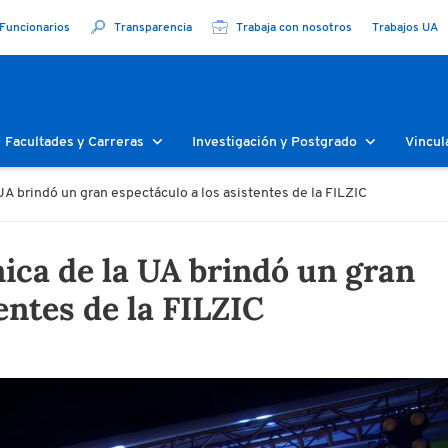
Funcionarios
Transparencia
Trabaja con nosotros
Trabajos UA
Facultades y Carreras
Investigación y Postgrado
Vincul
UA brindó un gran espectáculo a los asistentes de la FILZIC
ica de la UA brindó un gran
entes de la FILZIC