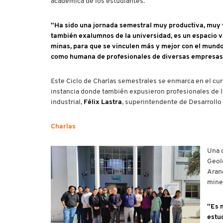
académica de los estudiantes.
“Ha sido una jornada semestral muy productiva, muy v
también exalumnos de la universidad, es un espacio val
minas, para que se vinculen más y mejor con el mundo
como humana de profesionales de diversas empresas
Este Ciclo de Charlas semestrales se enmarca en el cur
instancia donde también expusieron profesionales de 
industrial,
Félix Lastra
, superintendente de Desarrollo
Charlas
Una d
Geolo
Aranc
miner
“Es 
estu