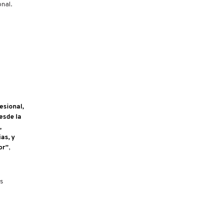
onal.
esional,
esde la
,
as, y
or”
,
os