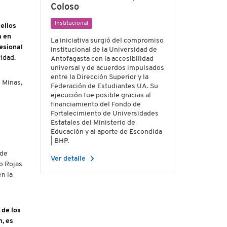
Coloso
Institucional
ellos
a en
La iniciativa surgió del compromiso
esional
institucional de la Universidad de
idad.
Antofagasta con la accesibilidad
universal y de acuerdos impulsados
entre la Dirección Superior y la
 Minas,
Federación de Estudiantes UA. Su
ejecución fue posible gracias al
financiamiento del Fondo de
Fortalecimiento de Universidades
Estatales del Ministerio de
Educación y al aporte de Escondida
| BHP.
 de
chevron_right
Ver detalle
o Rojas
en la
 de los
n, es