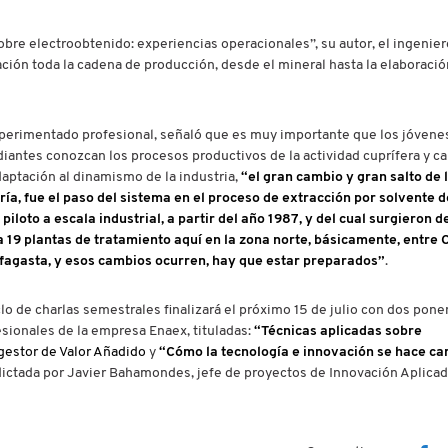
re electroobtenido: experiencias operacionales”, su autor, el ingeniero
ación toda la cadena de producción, desde el mineral hasta la elaboració
xperimentado profesional, señaló que es muy importante que los jóvene
iantes conozcan los procesos productivos de la actividad cuprífera y c
aptación al dinamismo de la industria,
“el gran cambio y gran salto de 
ía, fue el paso del sistema en el proceso de extracción por solvente d
 piloto a escala industrial, a partir del año 1987, y del cual surgieron 
a 19 plantas de tratamiento aquí en la zona norte, básicamente, entre
fagasta, y esos cambios ocurren, hay que estar preparados”
.
clo de charlas semestrales finalizará el próximo 15 de julio con dos pone
sionales de la empresa Enaex, tituladas:
“Técnicas aplicadas sobre
gestor de Valor Añadido
y
“Cómo la tecnología e innovación se hace ca
 dictada por Javier Bahamondes, jefe de proyectos de Innovación Aplicad