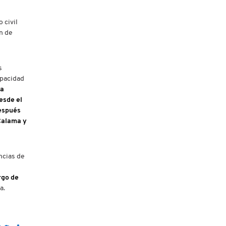
 civil
n de
s
apacidad
la
esde el
después
 Calama y
ncias de
rgo de
a.