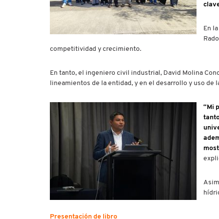
clav
En la
Rado
competitividad y crecimiento.
En tanto, el ingeniero civil industrial, David Molina Con
lineamientos de la entidad, y en el desarrollo y uso de 
“Mi 
tant
univ
adem
mostr
expli
Asim
hídri
Presentación de libro