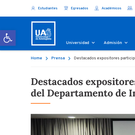
Estudiantes
Egresados
Académicos
Abrir barra de herramientas
Universidad
Admisión
Home
Prensa
Destacados expositores particip
Destacados expositores
del Departamento de I