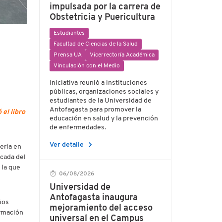
impulsada por la carrera de
Obstetricia y Puericultura
Estudiantes
Facultad de Ciencias de la Salud
Prensa UA
Vicerrectoría Académica
Vinculación con el Medio
Iniciativa reunió a instituciones
públicas, organizaciones sociales y
estudiantes de la Universidad de
Antofagasta para promover la
el libro
educación en salud y la prevención
de enfermedades.
chevron_right
Ver detalle
ería en
icada del
 la que
06/08/2026
Universidad de
Antofagasta inaugura
ios
mejoramiento del acceso
ormación
universal en el Campus