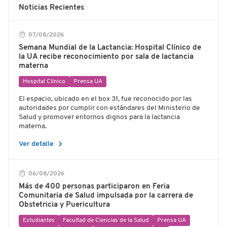
Noticias Recientes
07/08/2026
Semana Mundial de la Lactancia: Hospital Clínico de
la UA recibe reconocimiento por sala de lactancia
materna
Hospital Clínico
Prensa UA
El espacio, ubicado en el box 31, fue reconocido por las
autoridades por cumplir con estándares del Ministerio de
Salud y promover entornos dignos para la lactancia
materna.
chevron_right
Ver detalle
06/08/2026
Más de 400 personas participaron en Feria
Comunitaria de Salud impulsada por la carrera de
Obstetricia y Puericultura
Estudiantes
Facultad de Ciencias de la Salud
Prensa UA