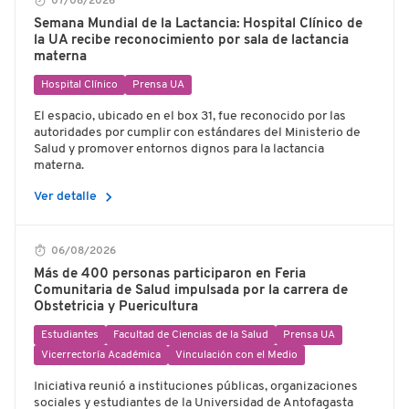
07/08/2026
Semana Mundial de la Lactancia: Hospital Clínico de
la UA recibe reconocimiento por sala de lactancia
materna
Hospital Clínico
Prensa UA
El espacio, ubicado en el box 31, fue reconocido por las
autoridades por cumplir con estándares del Ministerio de
Salud y promover entornos dignos para la lactancia
materna.
chevron_right
Ver detalle
06/08/2026
Más de 400 personas participaron en Feria
Comunitaria de Salud impulsada por la carrera de
Obstetricia y Puericultura
Estudiantes
Facultad de Ciencias de la Salud
Prensa UA
Vicerrectoría Académica
Vinculación con el Medio
Iniciativa reunió a instituciones públicas, organizaciones
sociales y estudiantes de la Universidad de Antofagasta