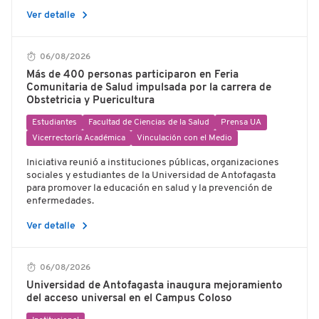
chevron_right
Ver detalle
06/08/2026
Más de 400 personas participaron en Feria
Comunitaria de Salud impulsada por la carrera de
Obstetricia y Puericultura
Estudiantes
Facultad de Ciencias de la Salud
Prensa UA
Vicerrectoría Académica
Vinculación con el Medio
Iniciativa reunió a instituciones públicas, organizaciones
sociales y estudiantes de la Universidad de Antofagasta
para promover la educación en salud y la prevención de
enfermedades.
chevron_right
Ver detalle
06/08/2026
Universidad de Antofagasta inaugura mejoramiento
del acceso universal en el Campus Coloso