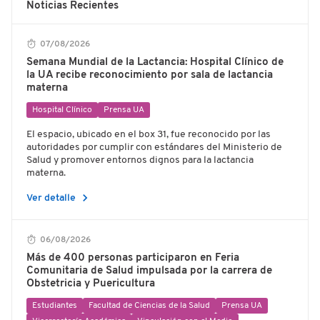
Noticias Recientes
07/08/2026
Semana Mundial de la Lactancia: Hospital Clínico de
la UA recibe reconocimiento por sala de lactancia
materna
Hospital Clínico
Prensa UA
El espacio, ubicado en el box 31, fue reconocido por las
autoridades por cumplir con estándares del Ministerio de
Salud y promover entornos dignos para la lactancia
materna.
chevron_right
Ver detalle
06/08/2026
Más de 400 personas participaron en Feria
Comunitaria de Salud impulsada por la carrera de
Obstetricia y Puericultura
Estudiantes
Facultad de Ciencias de la Salud
Prensa UA