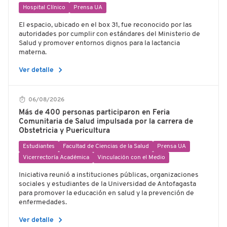
Hospital Clínico
Prensa UA
El espacio, ubicado en el box 31, fue reconocido por las
autoridades por cumplir con estándares del Ministerio de
Salud y promover entornos dignos para la lactancia
materna.
chevron_right
Ver detalle
06/08/2026
Más de 400 personas participaron en Feria
Comunitaria de Salud impulsada por la carrera de
Obstetricia y Puericultura
Estudiantes
Facultad de Ciencias de la Salud
Prensa UA
Vicerrectoría Académica
Vinculación con el Medio
Iniciativa reunió a instituciones públicas, organizaciones
sociales y estudiantes de la Universidad de Antofagasta
para promover la educación en salud y la prevención de
enfermedades.
chevron_right
Ver detalle