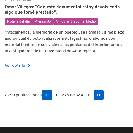
Omar Villegas: “Con este documental estoy devolviendo
algo que tomé prestado”.
Noticia del día
Prensa UA
Vinculación con el Medio
“Atacameños, la memoria de un pueblo”, se llama la última pieza
audiovisual de este realizador antofagastino, elaborada con
material inédito de sus viajes a los poblados del interior junto a
investigadores de la Universidad de Antofagasta.
chevron_right
Ver detalle
2299 publicaciones
375 de 384