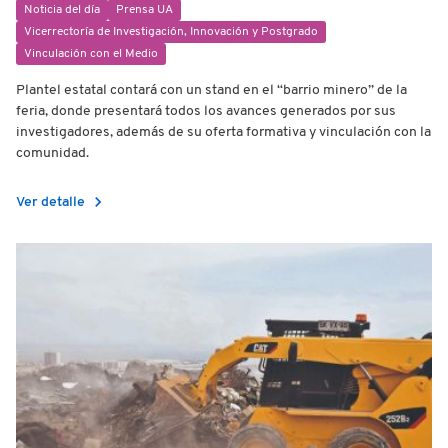
Noticia del día
Prensa UA
Vicerrectoría de Investigación, Innovación y Postgrado
Vinculación con el Medio
Plantel estatal contará con un stand en el “barrio minero” de la
feria, donde presentará todos los avances generados por sus
investigadores, además de su oferta formativa y vinculación con la
comunidad.
chevron_right
Ver detalle