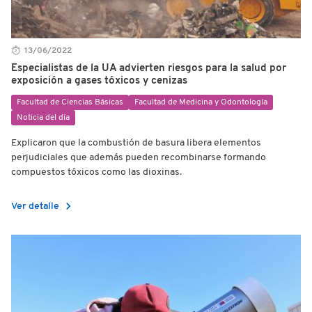
13/06/2022
Especialistas de la UA advierten riesgos para la salud por
exposición a gases tóxicos y cenizas
Facultad de Ciencias Básicas
Facultad de Medicina y Odontología
Noticia del día
Explicaron que la combustión de basura libera elementos
perjudiciales que además pueden recombinarse formando
compuestos tóxicos como las dioxinas.
chevron_right
Ver detalle