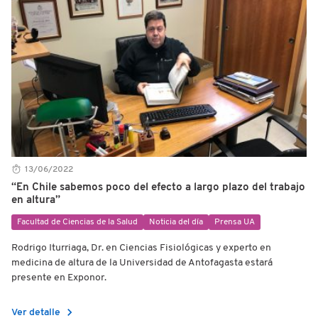
13/06/2022
“En Chile sabemos poco del efecto a largo plazo del trabajo
en altura”
Facultad de Ciencias de la Salud
Noticia del día
Prensa UA
Rodrigo Iturriaga, Dr. en Ciencias Fisiológicas y experto en
medicina de altura de la Universidad de Antofagasta estará
presente en Exponor.
chevron_right
Ver detalle