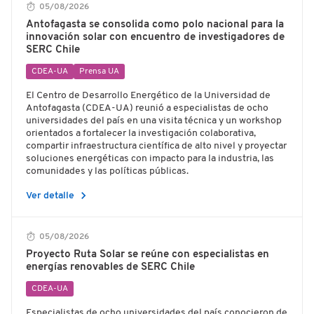
05/08/2026
Antofagasta se consolida como polo nacional para la
innovación solar con encuentro de investigadores de
SERC Chile
CDEA-UA
Prensa UA
El Centro de Desarrollo Energético de la Universidad de
Antofagasta (CDEA-UA) reunió a especialistas de ocho
universidades del país en una visita técnica y un workshop
orientados a fortalecer la investigación colaborativa,
compartir infraestructura científica de alto nivel y proyectar
soluciones energéticas con impacto para la industria, las
comunidades y las políticas públicas.
chevron_right
Ver detalle
05/08/2026
Proyecto Ruta Solar se reúne con especialistas en
energías renovables de SERC Chile
CDEA-UA
Especialistas de ocho universidades del país conocieron de