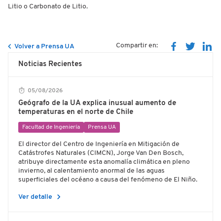
Litio o Carbonato de Litio.
Compartir en:
Volver a Prensa UA
Noticias Recientes
05/08/2026
Geógrafo de la UA explica inusual aumento de
temperaturas en el norte de Chile
Facultad de Ingeniería
Prensa UA
El director del Centro de Ingeniería en Mitigación de
Catástrofes Naturales (CIMCN), Jorge Van Den Bosch,
atribuye directamente esta anomalía climática en pleno
invierno, al calentamiento anormal de las aguas
superficiales del océano a causa del fenómeno de El Niño.
chevron_right
Ver detalle