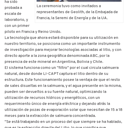
ha sido
La ceremonia tuvo como invitados a
probada a
representantes de Geolith, de la Embajada de
escala de
Francia, la Seremi de Energía y de la UA.
laboratorio, y
con un primer
piloto en Francia y Reino Unido.
La tecnología que ahora estará disponible para su utilización en
nuestro territorio, se posiciona como un importante instrumento
de investigación para mejorar tecnologías asociadas al litio, y con
directo aporte a la zona geográfica denominada ABC, por la
presencia de este mineral en Argentina, Bolivia y Chile.
El sistema funciona como un “filtro” por el cual circula salmuera
natural, desde donde LI-CAPT captura el litio dentro de su
estructura. Este funcionamiento posee la ventaja de que el resto
de sales disueltas en la salmuera, y el agua presente en la misma,
pueden ser devueltos a su fuente natural, optimizando la
utilización de recursos hídricos y energéticos, con un
requerimiento único de energía eléctrica y dejando atrás la
utilización de pozas de evaporación solar que necesitan de 15 a 18
meses para la extracción de salmuera concentrada.
“Se está trabajando en un proceso del que siempre se ha hablado,
que es la extracción directa del Litio, lo que significa que